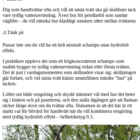
Dig som handtvättar ofta och vill att nästa tvätt ska gå snabbare tack
vare tydlig vattenavrinning. Även bra för pendlarbil som samlar
vägfilm – du vill minska hur kladdigt smutsen sitter mellan tvättarna
⚠️
Tänk på
Passar inte om du vill ha ett helt neutralt schampo utan hydrofob
effekt.
I praktiken upplevs det som ett högkoncentrerat schampo som
snabbt bygger en tydlig vattenavrinning redan efter första tvätten.
Det är just i vardagsmomenten som skillnaden visar sig: sköljningen
går fortare, och vid nästa tvätt känns smutsfilmen mindre ”fast” på
lacken.
Löftet om både rengöring och skydd stämmer väl med hur det beter
sig i hinken och på panelerna, och den snåla åtgången gör att flaskan
räcker länge även om du tvättar ofta. Slutsatsen är att det här är ett
starkt val för bilvård för handtvätt när du vill kombinera rengöring
med tydlig hydrofob effekt – helhetsbetyg 9.3.