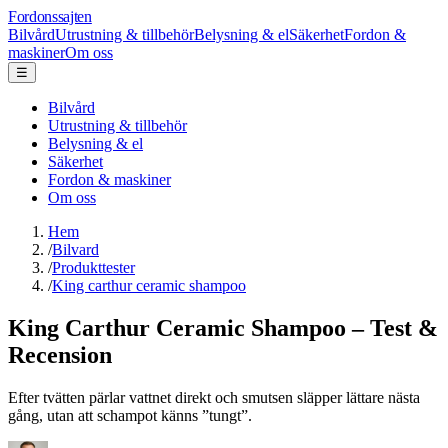
Fordonssajten
Bilvård
Utrustning & tillbehör
Belysning & el
Säkerhet
Fordon &
maskiner
Om oss
☰
Bilvård
Utrustning & tillbehör
Belysning & el
Säkerhet
Fordon & maskiner
Om oss
Hem
/
Bilvard
/
Produkttester
/
King carthur ceramic shampoo
King Carthur Ceramic Shampoo – Test &
Recension
Efter tvätten pärlar vattnet direkt och smutsen släpper lättare nästa
gång, utan att schampot känns ”tungt”.