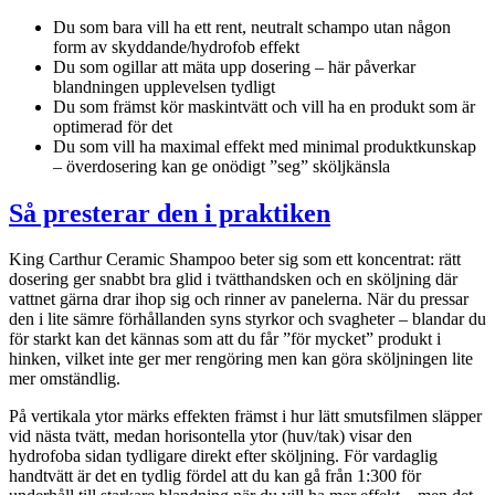
Du som bara vill ha ett rent, neutralt schampo utan någon
form av skyddande/hydrofob effekt
Du som ogillar att mäta upp dosering – här påverkar
blandningen upplevelsen tydligt
Du som främst kör maskintvätt och vill ha en produkt som är
optimerad för det
Du som vill ha maximal effekt med minimal produktkunskap
– överdosering kan ge onödigt ”seg” sköljkänsla
Så presterar den i praktiken
King Carthur Ceramic Shampoo beter sig som ett koncentrat: rätt
dosering ger snabbt bra glid i tvätthandsken och en sköljning där
vattnet gärna drar ihop sig och rinner av panelerna. När du pressar
den i lite sämre förhållanden syns styrkor och svagheter – blandar du
för starkt kan det kännas som att du får ”för mycket” produkt i
hinken, vilket inte ger mer rengöring men kan göra sköljningen lite
mer omständlig.
På vertikala ytor märks effekten främst i hur lätt smutsfilmen släpper
vid nästa tvätt, medan horisontella ytor (huv/tak) visar den
hydrofoba sidan tydligare direkt efter sköljning. För vardaglig
handtvätt är det en tydlig fördel att du kan gå från 1:300 för