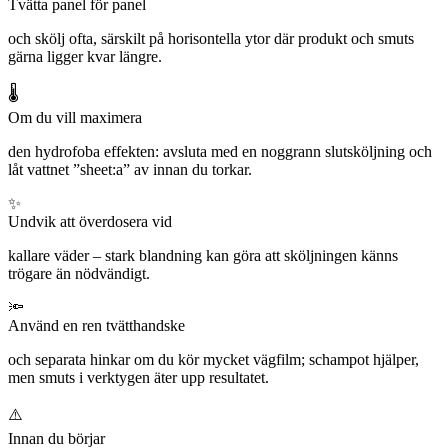
Tvätta panel för panel
och skölj ofta, särskilt på horisontella ytor där produkt och smuts
gärna ligger kvar längre.
🌡️
Om du vill maximera
den hydrofoba effekten: avsluta med en noggrann slutsköljning och
låt vattnet ”sheet:a” av innan du torkar.
✨
Undvik att överdosera vid
kallare väder – stark blandning kan göra att sköljningen känns
trögare än nödvändigt.
🔦
Använd en ren tvätthandske
och separata hinkar om du kör mycket vägfilm; schampot hjälper,
men smuts i verktygen äter upp resultatet.
⚠️
Innan du börjar