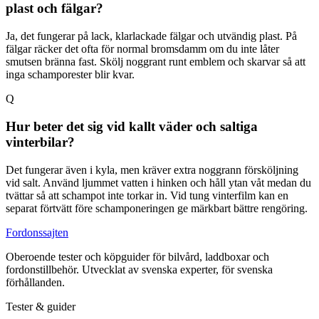
plast och fälgar?
Ja, det fungerar på lack, klarlackade fälgar och utvändig plast. På
fälgar räcker det ofta för normal bromsdamm om du inte låter
smutsen bränna fast. Skölj noggrant runt emblem och skarvar så att
inga schamporester blir kvar.
Q
Hur beter det sig vid kallt väder och saltiga
vinterbilar?
Det fungerar även i kyla, men kräver extra noggrann försköljning
vid salt. Använd ljummet vatten i hinken och håll ytan våt medan du
tvättar så att schampot inte torkar in. Vid tung vinterfilm kan en
separat förtvätt före schamponeringen ge märkbart bättre rengöring.
Fordonssajten
Oberoende tester och köpguider för bilvård, laddboxar och
fordonstillbehör. Utvecklat av svenska experter, för svenska
förhållanden.
Tester & guider