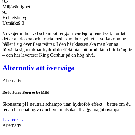
9.3
Miljövänlighet
9.3
Helhetsbetyg
Utmärkt
9.3
Vi väger in hur väl schampot rengör i vardaglig handtvätt, hur lätt
det är att dosera och arbeta med, samt hur tydligt skydd/avrinning
håller i sig över flera tvättar. I den här klassen ska man kunna
förvänta sig märkbar hydrofob effekt utan att produkten blir krånglig
– och här levererar King Carthur på en hög nivå.
Alternativ att överväga
Alternativ
Dodo Juice Born to be Mild
Skonsamt pH-neutralt schampo utan hydrofob effekt – bättre om du
redan har coating/vax och vill undvika att lägga något ovanpå.
Läs mer →
Alternativ