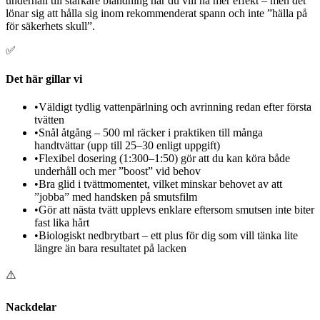
underhåll till starkare blandning när du vill ha mer effekt – men det
lönar sig att hålla sig inom rekommenderat spann och inte ”hälla på
för säkerhets skull”.
✅
Det här gillar vi
•
Väldigt tydlig vattenpärlning och avrinning redan efter första
tvätten
•
Snål åtgång – 500 ml räcker i praktiken till många
handtvättar (upp till 25–30 enligt uppgift)
•
Flexibel dosering (1:300–1:50) gör att du kan köra både
underhåll och mer ”boost” vid behov
•
Bra glid i tvättmomentet, vilket minskar behovet av att
”jobba” med handsken på smutsfilm
•
Gör att nästa tvätt upplevs enklare eftersom smutsen inte biter
fast lika hårt
•
Biologiskt nedbrytbart – ett plus för dig som vill tänka lite
längre än bara resultatet på lacken
⚠️
Nackdelar