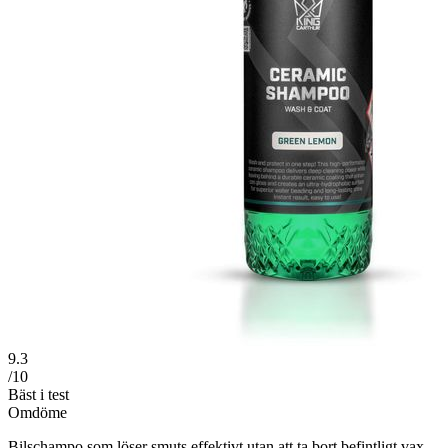
9.3
/10
Bäst i test
Omdöme
Bilschampo som löser smuts effektivt utan att ta bort befintligt vax.