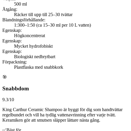
500 ml
Åtgång
:
Räcker till upp till 25–30 tvättar
Blandningsförhållande
:
1:300–1:50 (ca 15–30 ml per 10 L vatten)
Egenskap
:
Högkoncentrerat
Egenskap
:
Mycket hydrofobiskt
Egenskap
:
Biologiskt nedbrytbart
Förpackning
:
Plastflaska med snabbkork
🎯
Snabbdom
9.3
/10
King Carthur Ceramic Shampoo är byggt för dig som handtvättar
regelbundet och vill ha tydlig vattenavrinning efter varje tvätt.
Keramiken gör att smutsen släpper lättare nästa gång.
✅
Bäst för