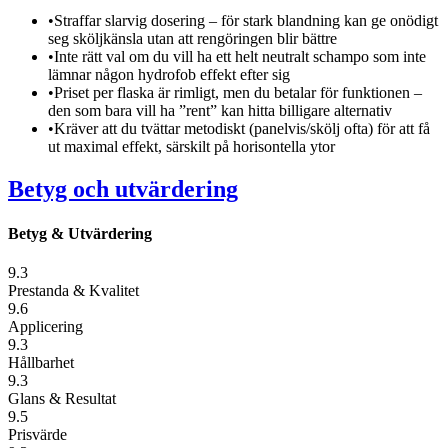
•
Straffar slarvig dosering – för stark blandning kan ge onödigt
seg sköljkänsla utan att rengöringen blir bättre
•
Inte rätt val om du vill ha ett helt neutralt schampo som inte
lämnar någon hydrofob effekt efter sig
•
Priset per flaska är rimligt, men du betalar för funktionen –
den som bara vill ha ”rent” kan hitta billigare alternativ
•
Kräver att du tvättar metodiskt (panelvis/skölj ofta) för att få
ut maximal effekt, särskilt på horisontella ytor
Betyg och utvärdering
Betyg & Utvärdering
9.3
Prestanda & Kvalitet
9.6
Applicering
9.3
Hållbarhet
9.3
Glans & Resultat
9.5
Prisvärde