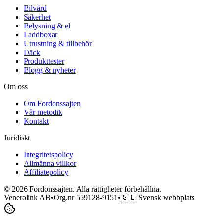
Bilvård
Säkerhet
Belysning & el
Laddboxar
Utrustning & tillbehör
Däck
Produkttester
Blogg & nyheter
Om oss
Om Fordonssajten
Vår metodik
Kontakt
Juridiskt
Integritetspolicy
Allmänna villkor
Affiliatepolicy
©
2026
Fordonssajten. Alla rättigheter förbehållna.
Venerolink AB
•
Org.nr 559128-9151
•
🇸🇪 Svensk webbplats